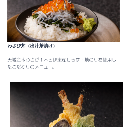
わさび丼
（出汁茶漬け）
天城産本わさび１本と伊東産しらす・地のりを使用し
たこだわりのメニュー。