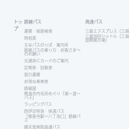
トッ
路線バス
高速バス
プ
運賃・経路検索
三島エクスプレス（三島
三島羽田シャトル（三島
時刻表
国際展示場）
主なバスのりば・案内所
路線バスの乗り方・お客さまへ
のお願い
交通系ICカードのご案内
定期券・回数券
割引運賃
お得な乗車券
路線図
熱海市内名所めぐり「湯～遊～
バス」
ラッピングバス
西伊豆特急・快速バス
「修善寺駅～八丁池口」路線バ
ス
順天堂病院直通バス