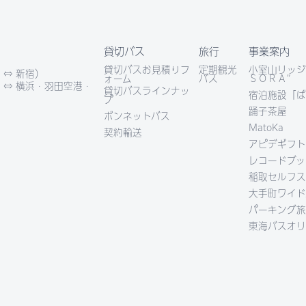
貸切バス
旅行
事業案内
貸切バスお見積りフ
定期観光
小室山リッジ
 ⇔ 新宿）
ォーム
バス
ＳＯＲＡ”
 ⇔ 横浜・羽田空港・
貸切バスラインナッ
宿泊施設「ば
プ
踊子茶屋
ボンネットバス
MatoKa
契約輸送
アピデギフト
レコードブッ
稲取セルフス
大手町ワイド
パーキング旅
東海バスオリ