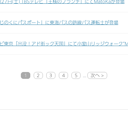
月27日(土) TBSテレビ「王様のブランチ」にてMatoKaが登場
じのくにパスポート」に東海バスの路線バス運転士が登場
ビ東京「出没！アド街ック天国」にて小室山リッジウォーク“MI
1
2
3
4
5
...
次へ >