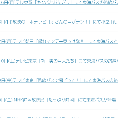
16日(月)テレ東系「キンパとおにぎり」にて東海バスの路線バ
8日(日)放映の日本テレビ「所さんの目がテン！」にて小室山リッ
2日(月)テレビ朝日「帰れマンデー見っけ隊‼」にて東海バスとM
10日(土)テレビ東京「新・美の巨人たち」にて東海バスの路線
9日(金)テレビ東京「路線バスで鬼ごっこ！」にて東海バスの
9日(金) NHK静岡放送局「たっぷり静岡」にて東海バスが登場