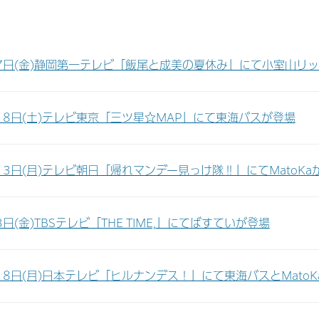
7日(金)静岡第一テレビ「飯尾と成美の夏休み」にて小室山リッジ
18日(土)テレビ東京「三ツ星☆MAP」にて東海バスが登場
13日(月)テレビ朝日「帰れマンデー見っけ隊‼」にてMatoKa
3日(金)TBSテレビ「THE TIME,」にてばすていが登場
18日(月)日本テレビ「ヒルナンデス！」にて東海バスとMatoK