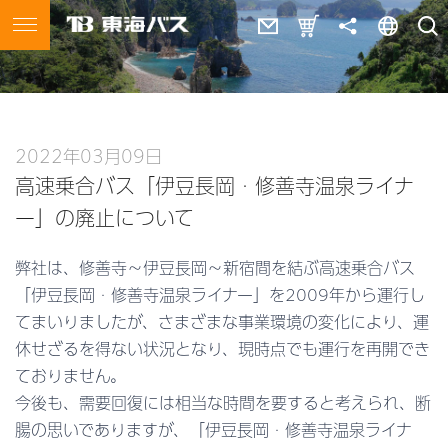
東海バス
MENU
トップ
路線バス
2022年03月09日
運賃・経路検索
時刻表
高速乗合バス「伊豆長岡・修善寺温泉ライナ
主なバスのりば・案内所
路線バスの乗り方・お客さ
ー」の廃止について
まへのお願い
弊社は、修善寺～伊豆長岡～新宿間を結ぶ高速乗合バス
交通系ICカードのご案内
定期券・回数券
「伊豆長岡・修善寺温泉ライナー」を2009年から運行し
割引運賃
お得な乗車券
てまいりましたが、さまざまな事業環境の変化により、運
休せざるを得ない状況となり、現時点でも運行を再開でき
路線図
熱海市内名所めぐり「湯～
ておりません。
遊～バス」
今後も、需要回復には相当な時間を要すると考えられ、断
ラッピングバス
西伊豆特急・快速バス
腸の思いでありますが、「伊豆長岡・修善寺温泉ライナ