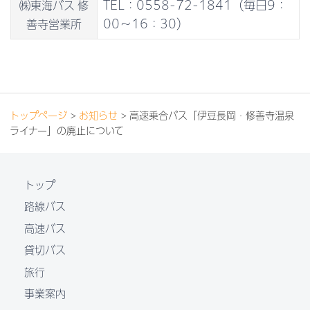
TEL：0558-72-1841（毎日9：
㈱東海バス 修
企業理念
安全・安心への取り組み
00～16：30）
善寺営業所
東海バスグループ
東海車両サービス
東海輸送
メディア情報
プライバシーポリシー
トップページ
>
お知らせ
> 高速乗合バス「伊豆長岡・修善寺温泉
ライナー」の廃止について
各種約款
よくある質問
トップ
お問い合わせ
路線バス
高速バス
リンク集
貸切バス
旅行
事業案内