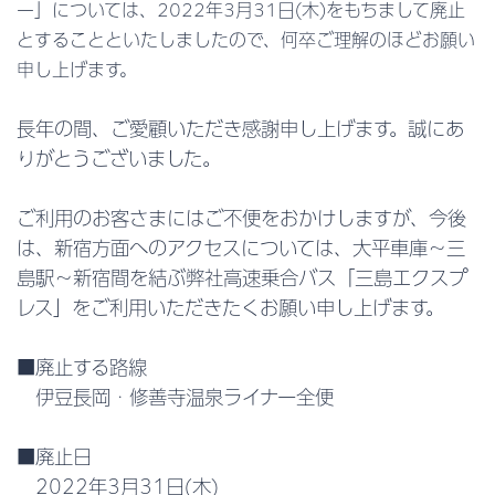
ー」については、2022年3月31日(木)をもちまして廃止
「修善寺駅～八丁池口」路
順天堂病院直通バス
とすることといたしましたので、何卒ご理解のほどお願い
線バス
申し上げます。
EMot Online Tickets（デジ
観光アクセス
長年の間、ご愛顧いただき感謝申し上げます。誠にあ
タルチケット)
りがとうございました。
高速バス
ご利用のお客さまにはご不便をおかけしますが、今後
三島エクスプレス（三島 ⇔
三島羽田シャトル（三島 ⇔
は、新宿方面へのアクセスについては、大平車庫～三
新宿）
横浜・羽田空港・国際展示
島駅～新宿間を結ぶ弊社高速乗合バス「三島エクスプ
場）
レス」をご利用いただきたくお願い申し上げます。
貸切バス
■廃止する路線
貸切バスお見積りフォーム
貸切バスラインナップ
伊豆長岡・修善寺温泉ライナー全便
ボンネットバス
契約輸送
■廃止日
ツアー
2022年3月31日(木)