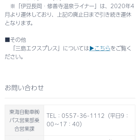
※「伊豆長岡・修善寺温泉ライナー」は、2020年4
バスツアー＜東海バストラ
定期観光バス
月より運休しており、上記の廃止日まで引き続き運休
ベル＞
となります。
事業案内
■その他
小室山リッジウォーク“ＭＩ
宿泊施設「ばすてい」
「三島エクスプレス」については
▶こちら
をご覧く
ＳＯＲＡ”
ださい。
踊子茶屋
MatoKa
アピデギフトプラザ伊東
レコードブック
お問い合わせ
稲取セルフスタンド
大手町ワイドパーキング
パーキング旅の止まり木
東海バスオリジナル商品
東海自動車㈱
TEL：0557-36-1112（平日9：
バス営業部乗
企業情報
00～17：40）
合営業課
会社概要
採用情報