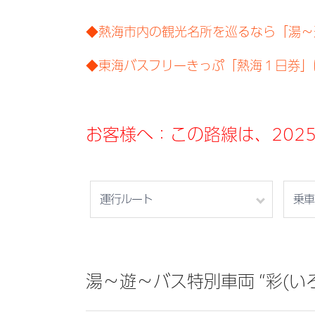
◆熱海市内の観光名所を巡るなら「湯～
◆東海バスフリーきっぷ「熱海１日券」
お客様へ：この路線は、202
運行ルート
乗車
湯～遊～バス特別車両 “彩(い