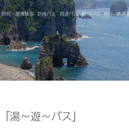
時刻・運賃検索
路線バス
高速バス
貸切バス
旅行
事業
「湯～遊～バス」