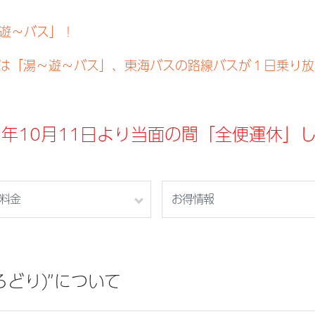
遊～バス」！
は「湯～遊～バス」、東海バスの路線バスが１日乗り放
5年10月11日より当面の間「全便運休」
料金
お得情報
ろどり)”について