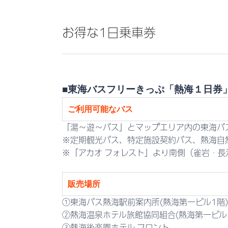
お得な1日乗車券
■東海バスフリーきっぷ「熱海１日券」 
ご利用可能なバス
「湯～遊～バス」とマップエリア内の東海バ
※定期観光バス、特定施設契約バス、熱海自
※「アカオ フォレスト」より南側（雀岩・
販売場所
①東海バス熱海駅前案内所(熱海第一ビル1階
②熱海温泉ホテル旅館協同組合(熱海第一ビル2
③熱海後楽園ホテル フロント