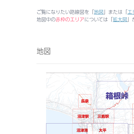
ご覧になりたい路線図を「
地図
」または「
エ
地図中の
赤枠のエリア
については
「
拡大図
」
地図