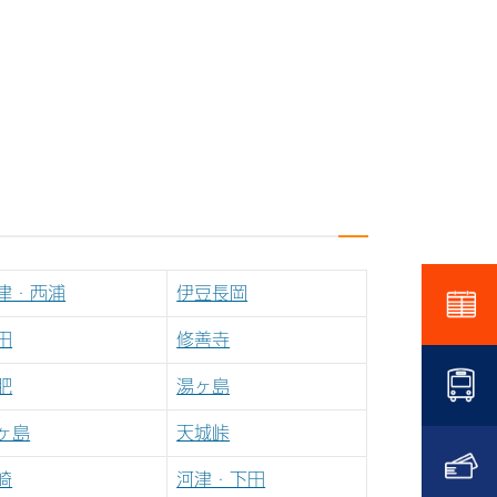
津・西浦
伊豆長岡
田
修善寺
肥
湯ヶ島
ヶ島
天城峠
崎
河津・下田