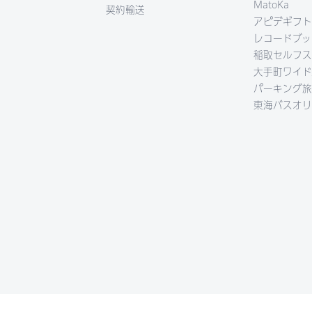
MatoKa
契約輸送
アピデギフト
レコードブッ
稲取セルフス
大手町ワイド
パーキング旅
東海バスオリ