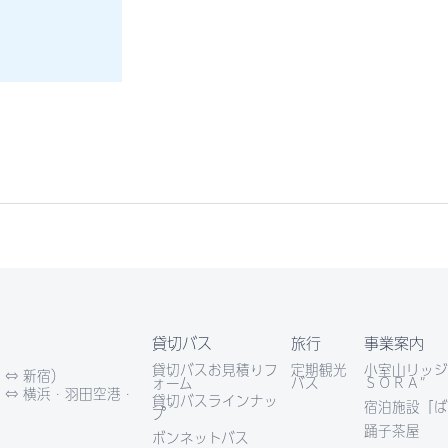
貸切バス
旅行
事業案内
貸切バスお見積りフ
定期観光
小室山リッジ
 ⇔ 新宿）
ォーム
バス
ＳＯＲＡ”
 ⇔ 横浜・羽田空港・
貸切バスラインナッ
宿泊施設「ば
プ
踊子茶屋
ボンネットバス