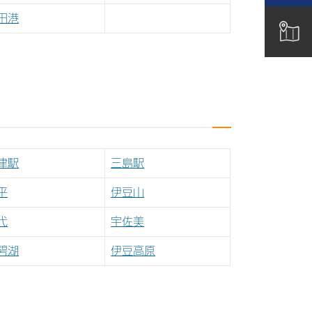
田港
津駅
三島駅
平
伊豆山
代
宇佐美
碧湖
伊豆高原