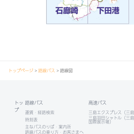
トップページ
>
路線バス
> 路線図
トッ
路線バス
高速バス
プ
運賃・経路検索
三島エクスプレス（三島
三島羽田シャトル（三島
時刻表
国際展示場）
主なバスのりば・案内所
路線バスの乗り方・お客さまへ