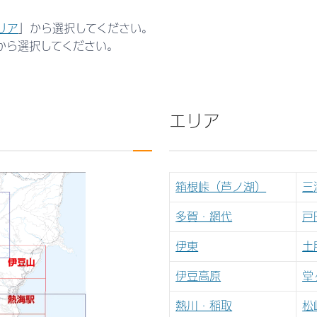
リア
」
から選択してください。
から選択してください。
エリア
箱根峠（芦ノ湖）
三
多賀・網代
戸
伊東
土
伊豆高原
堂
熱川・稲取
松