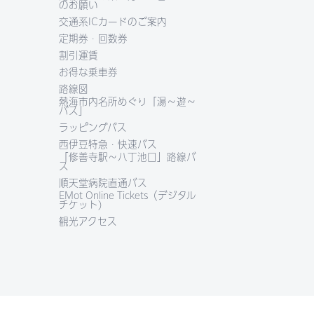
のお願い
交通系ICカードのご案内
定期券・回数券
割引運賃
お得な乗車券
路線図
熱海市内名所めぐり「湯～遊～
バス」
ラッピングバス
西伊豆特急・快速バス
「修善寺駅～八丁池口」路線バ
ス
順天堂病院直通バス
EMot Online Tickets（デジタル
チケット)
観光アクセス