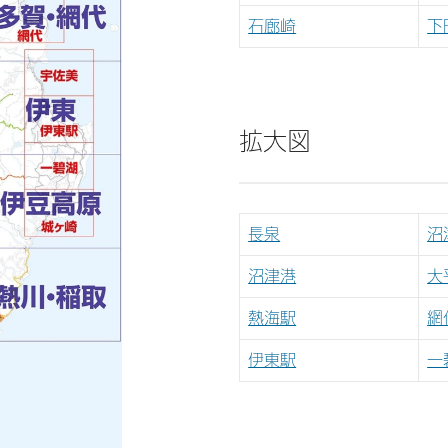
石廊崎
下
拡大図
長泉
沼
沼津港
大
熱海駅
網
伊東駅
一