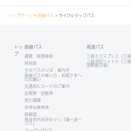
トップページ
>
路線バス
> サイクルラックバス
トッ
路線バス
高速バス
プ
運賃・経路検索
三島エクスプレス（三島
三島羽田シャトル（三島
時刻表
国際展示場）
主なバスのりば・案内所
路線バスの乗り方・お客さまへ
のお願い
交通系ICカードのご案内
定期券・回数券
割引運賃
お得な乗車券
路線図
熱海市内名所めぐり「湯～遊～
バス」
ラッピングバス