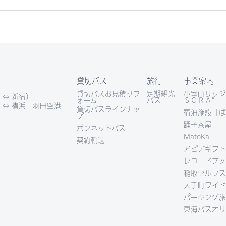
貸切バス
旅行
事業案内
貸切バスお見積りフ
定期観光
小室山リッジ
 ⇔ 新宿）
ォーム
バス
ＳＯＲＡ”
 ⇔ 横浜・羽田空港・
貸切バスラインナッ
宿泊施設「ば
プ
踊子茶屋
ボンネットバス
MatoKa
契約輸送
アピデギフト
レコードブッ
稲取セルフス
大手町ワイド
パーキング旅
東海バスオリ